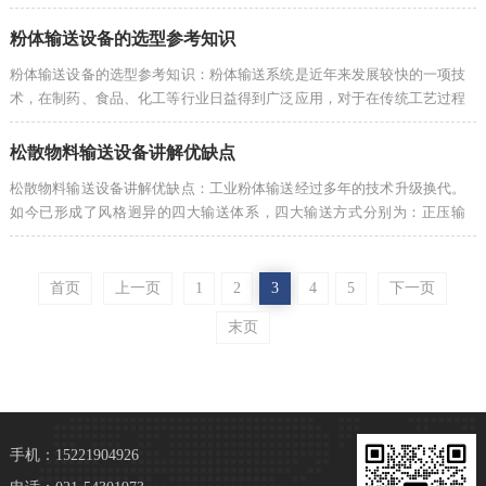
综合技术,属于高新技术项目。
粉体输送设备的选型参考知识
粉体输送设备的选型参考知识：粉体输送系统是近年来发展较快的一项技
术，在制药、食品、化工等行业日益得到广泛应用，对于在传统工艺过程
中引入最新的密闭粉体输送概念，在设计、选型、安装、调试与应用维护
上应注意...
松散物料输送设备讲解优缺点
松散物料输送设备讲解优缺点：工业粉体输送经过多年的技术升级换代。
如今已形成了风格迥异的四大输送体系，四大输送方式分别为：正压输
送、真空输送、桶式提升、传送带四种。到底哪一种才是真空输送松散物
料最佳输送...
首页
上一页
1
2
3
4
5
下一页
末页
手机：15221904926