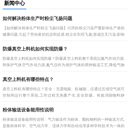
新闻中心
如何解决粉体生产时粉尘飞扬问题
【如何解决粉体生产时粉尘飞扬问题】讨厌的粉尘污染严重影响生产者的
健康问题,引起了劳动者的抗议和反感.粉尘在车间飞扬,形成交叉污染,影响
了我们的产品质量.
防爆真空上料机如何实现防爆？
防爆真空上料机如何实现防爆？防爆真空上料机整个系统以氮气作动力源,
和保护气体空气作动力源,氮气仅作为保护气体的两种输送工艺,降低气物
混合中氧气的溶度.真空上料机采用负压吸料原理,全程密封管道输送,杜
绝...
真空上料机有哪些特点？
真空上料机有哪些特点？安全：无需电能、机械能，仅通过压缩空气就可
控制和运行整个系统,工作过程无热量产生,安全防爆。有效消除物料静
电，对周围环境无污染;
粉体输送设备能用性说明
粉体输送设备能用性说明：气力输送作为粉体、颗粒物料的一种输送方式,
是集粉体科学、空气动力学、流体力学和自动化等多种学科技术为一体的