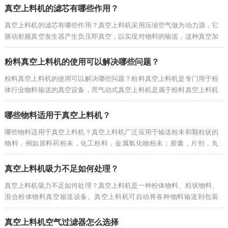
真空上料机的滤芯有哪些作用？
真空上料机的滤芯有哪些作用？真空上料机采用压缩空气做为动力源，它
驱动射频真空发生器产生负压即真空，以实现对物料的输送，这种真空加
料机具有体积小，结构简单，易于维护，控制系统操作方便。
粉料真空上料机的使用可以解决哪些问题？
粉料真空上料机的使用可以解决哪些问题？粉料真空上料机是专门用于粉
体行业物料输送的真空设备，而气动式真空上料机是属于粉料真空上料机
里的一种类型，属于气动输送方式，不用电源或其它的机械能源，是食品
行业,医...
哪些物料适用于真空上料机？
哪些物料适用于真空上料机？真空上料机广泛应用于输送粉末和颗粒状的
物料，例如原料药粉末，化工粉料，金属氧化物粉末；胶囊，片剂，丸
剂，小食品颗粒等；不适合输送过于潮湿的、粘的、过重的物料。
真空上料机吸力不足如何处理？
真空上料机吸力不足如何处理？真空上料机是一种粉体物料、粒状物料、
混合粉体物料真空输送设备。真空上料机可自动将各种物料输送到包装
机、注塑机、破碎机的料斗中，也可直接将要搅拌的物料输送到搅拌机
中，减轻工人...
真空上料机空气过滤器怎么选择