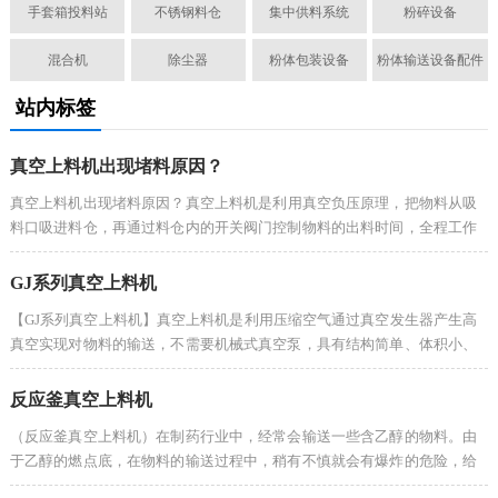
手套箱投料站
不锈钢料仓
集中供料系统
粉碎设备
混合机
除尘器
粉体包装设备
粉体输送设备配件
站内标签
真空上料机出现堵料原因？
真空上料机出现堵料原因？​真空上料机是利用真空负压原理，把物料从吸
料口吸进料仓，再通过料仓内的开关阀门控制物料的出料时间，全程工作
密闭，符合环保生产要求的同时大大减少了人力投入，提高了生产效益。
GJ系列真空上料机
【GJ系列真空上料机】真空上料机是利用压缩空气通过真空发生器产生高
真空实现对物料的输送，不需要机械式真空泵，具有结构简单、体积小、
免维修、噪音低、控制方便、消除物料静电和符合GMP要求等优点。
反应釜真空上料机
（反应釜真空上料机）在制药行业中，经常会输送一些含乙醇的物料。由
于乙醇的燃点底，在物料的输送过程中，稍有不慎就会有爆炸的危险，给
周围环境和人身安全造成极大的威胁。