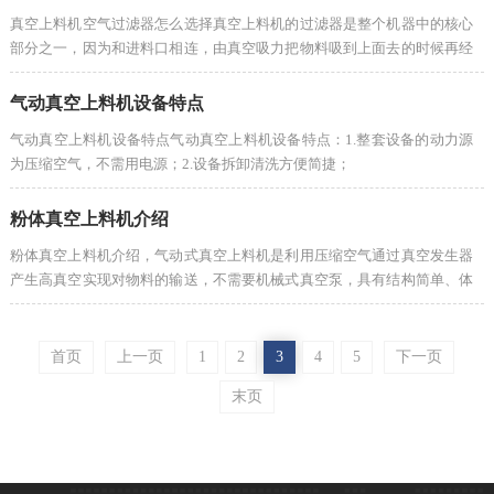
真空上料机空气过滤器怎么选择真空上料机的过滤器是整个机器中的核心
部分之一，因为和进料口相连，由真空吸力把物料吸到上面去的时候再经
由过滤器进行筛选，一次很多的厂家都会因为过滤器堵住了而造成真空上
料机无法...
气动真空上料机设备特点
气动真空上料机设备特点气动真空上料机设备特点：1.整套设备的动力源
为压缩空气，不需用电源；2.设备拆卸清洗方便简捷；
粉体真空上料机介绍
粉体真空上料机介绍，气动式真空上料机是利用压缩空气通过真空发生器
产生高真空实现对物料的输送，不需要机械式真空泵，具有结构简单、体
积小、免维修、噪音低、控制方便、消除物料静电和符合GMP要求等优
点。
首页
上一页
1
2
3
4
5
下一页
末页